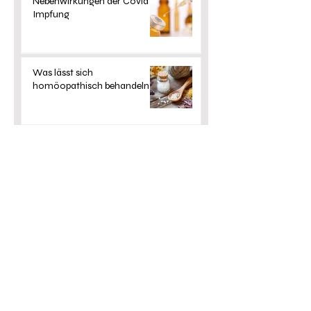
Nebenwirkungen der Covid 19
Impfung
Was lässt sich
homöopathisch behandeln?
Unerfüllter Kinderwunsch
KONTAKT
Kathrin Hoffmann
Heilpraktikerin
Unter der Sängereiche 15